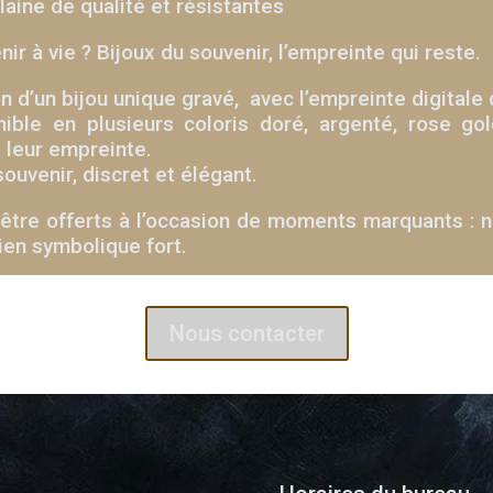
laine de qualité et résistantes
r à vie ? Bijoux du souvenir, l’empreinte qui reste.
 d’un bijou unique gravé, avec l’empreinte digitale 
onible en plusieurs coloris doré, argenté, rose go
 leur empreinte.
ouvenir, discret et élégant.
tre offerts à l’occasion de moments marquants : n
ien symbolique fort.
Nous contacter