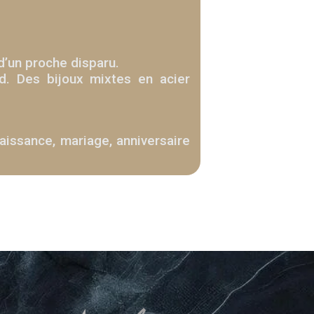
d’un proche disparu.
ld. Des bijoux mixtes en acier
aissance, mariage, anniversaire