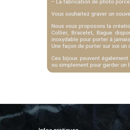
– La fabrication de photo porce
Vous souhaitez graver un souveni
Nous vous proposons la création
Collier, Bracelet, Bague disp
inoxydable pour porter à jamais
Une façon de porter sur soi un s
Ces bijoux peuvent également ê
ou simplement pour garder un l