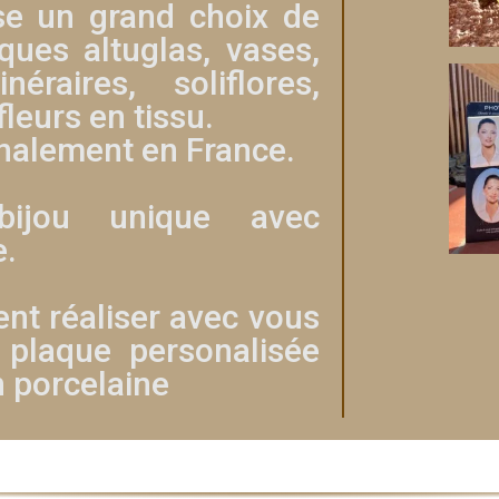
se un grand choix de
ques altuglas, vases,
néraires, soliflores,
leurs en tissu.
analement en France.
bijou unique avec
e.
t réaliser avec vous
 plaque personalisée
n porcelaine