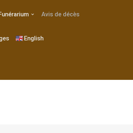
Funérarium
Avis de décès
ges
English